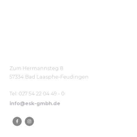
Standort
Zum Hermannsteg 8
57334 Bad Laasphe-Feudingen
Tel. 027 54 22 04 49 - 0
info@esk-gmbh.de