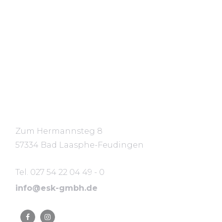
Standort
Zum Hermannsteg 8
57334 Bad Laasphe-Feudingen
Tel. 027 54 22 04 49 - 0
info@esk-gmbh.de